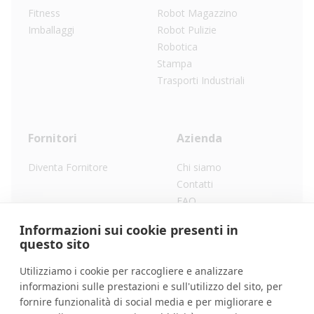
Fitness
Robot Magazzino
Imballaggi
Robot Pulizie
Robotica
Stampa
Trasporti Industriali
Fornitori
Azienda
Diventa Fornitore
Chi siamo
Contatti
FAQ
Lavora con noi
Informazioni sui cookie presenti in
Privacy Policy
questo sito
Utilizziamo i cookie per raccogliere e analizzare
informazioni sulle prestazioni e sull'utilizzo del sito, per
©
2026
RentXone.
fornire funzionalità di social media e per migliorare e