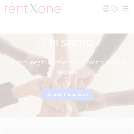
Chi siamo
Conosci meglio RentXone ed il nostro modo di
lavorare.
Richiedi Consulenza