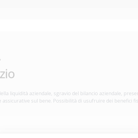
?
zio
lla liquidità aziendale, sgravio del bilancio aziendale, preser
assicurative sul bene. Possibilità di usufruire dei benefici fi