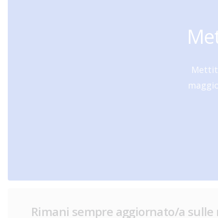
Met
Mettit
maggior
Rimani sempre aggiornato/a sulle 