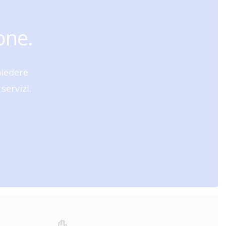
one.
hiedere
servizi.