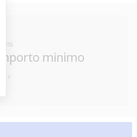
TNESS
Importo minimo
000 €