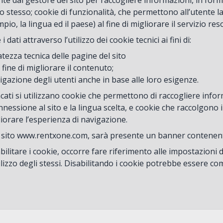
ente dal gestore del sito per raccogliere informazioni, in fo
ito stesso; cookie di funzionalità, che permettono all’utente l
pio, la lingua ed il paese) al fine di migliorare il servizio res
dati attraverso l’utilizzo dei cookie tecnici ai fini di:
atezza tecnica delle pagine del sito
l fine di migliorare il contenuto;
vigazione degli utenti anche in base alle loro esigenze.
ncati si utilizzano cookie che permettono di raccogliere inform
nnessione al sito e la lingua scelta, e cookie che raccolgono 
liorare l’esperienza di navigazione.
 sito www.rentxone.com, sarà presente un banner contenente 
abilitare i cookie, occorre fare riferimento alle impostazio
utilizzo degli stessi. Disabilitando i cookie potrebbe essere 