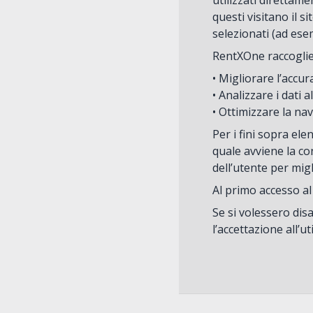
utilizzati direttam
questi visitano il s
selezionati (ad esem
RentXOne raccoglie i 
• Migliorare l’accur
• Analizzare i dati a
• Ottimizzare la na
Per i fini sopra ele
quale avviene la co
dell’utente per mig
Al primo accesso al
Se si volessero dis
l’accettazione all’