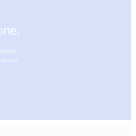
one.
hiedere
servizi.