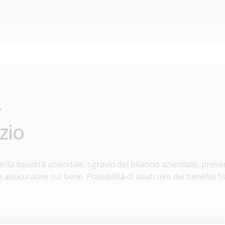
?
zio
lla liquidità aziendale, sgravio del bilancio aziendale, preser
assicurative sul bene. Possibilità di usufruire dei benefici fi