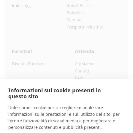
Imballaggi
Robot Pulizie
Robotica
Stampa
Trasporti Industriali
Fornitori
Azienda
Diventa Fornitore
Chi siamo
Contatti
FAQ
Lavora con noi
Informazioni sui cookie presenti in
Privacy Policy
questo sito
Utilizziamo i cookie per raccogliere e analizzare
informazioni sulle prestazioni e sull'utilizzo del sito, per
©
2026
RentXone.
fornire funzionalità di social media e per migliorare e
personalizzare contenuti e pubblicità presenti.
GitHub
Facebook
Instagram
X